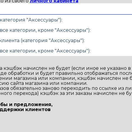
о из своего
личного кабинета
категория "Аксессуары"):
се категории, кроме "Аксессуары"):
иента (категория "Аксессуары"):
се категории, кроме "Аксессуары"):
 кэшбэк начислен не будет (если иное не указано в 
оде обработки и будет правильно отображаться посл
нии магазина или компании, кэшбэк начислен не б
сию сайта магазина или компании.
азов обязательно заново переходить по ссылке из ли
ого перехода) кэшбэк за эти заказы начислен не бу
обы и предложения,
оддержки клиентов