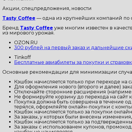
Акции, спецпредложения, новости
Tasty Coffee
— одна из крупнейших компаний по о
Бренд
Tasty Coffee
уже многим известен в качест
из мирового урожая.
OZON.RU
300 рублей на первый заказ и дальнейшие ск
Tinkoff
Бесплатные авиабилеты за покупки и страховк
Основные рекомендации для минимизации случа
Кэшбэк начисляется только при переходе на с
Для оформления нового (второго и далее) зака
Отключайте сторонние расширения (например, 
Не формируйте корзину до перехода на сайт 
Покупка должна быть совершена в течение одн
терялся, оформляйте онлайн-покупки с компь
Кэшбэк начисляется только за покупки онлайн,
За заказы, у которых были внесены изменения,
Кэшбэк начисляется только за подтвержденн
За заказы с использованем купонов, промокод
кэшбэк не начисляется.