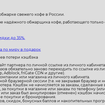
бжарке свежего кофе в России.
ве надёжного обжарщика кофе, работающего только с
идки до 35%.
а по миру в подарок
ев потери кэшбэка
айт партнера по личной ссылке из личного кабинета
зов обязательно заново переходить по ссылке из ли
Adblock, friGate CDN и другие).
компании или магазина из личного кабинета.
ой браузерной сессии (т.е. не закрывая браузер и 
ютера. Кэшбэк не начисляется за заказы, сделанные
 за покупки в магазине или заказы по телефону (ил
 или заказ был аннулирован (отменен) кэшбэк начис
ые покупки и бронирования.
ов, скидок, бонусных баллов и накопительных прогр