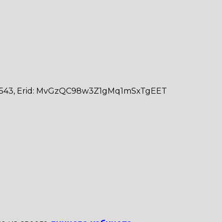
31543, Erid: MvGzQC98w3Z1gMq1mSxTgEET