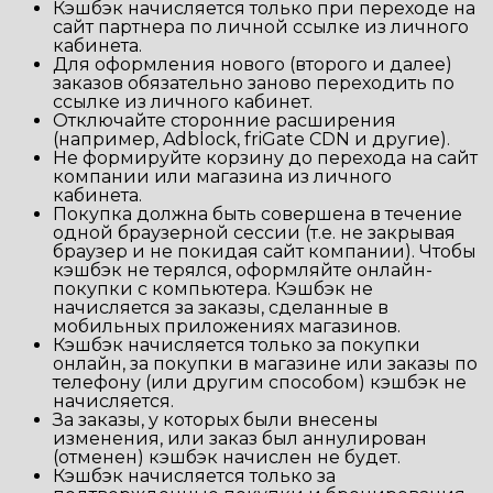
Кэшбэк начисляется только при переходе на
сайт партнера по личной ссылке из личного
кабинета.
Для оформления нового (второго и далее)
заказов обязательно заново переходить по
ссылке из личного кабинет.
Отключайте сторонние расширения
(например, Adblock, friGate CDN и другие).
Не формируйте корзину до перехода на сайт
компании или магазина из личного
кабинета.
Покупка должна быть совершена в течение
одной браузерной сессии (т.е. не закрывая
браузер и не покидая сайт компании). Чтобы
кэшбэк не терялся, оформляйте онлайн-
покупки с компьютера. Кэшбэк не
начисляется за заказы, сделанные в
мобильных приложениях магазинов.
Кэшбэк начисляется только за покупки
онлайн, за покупки в магазине или заказы по
телефону (или другим способом) кэшбэк не
начисляется.
За заказы, у которых были внесены
изменения, или заказ был аннулирован
(отменен) кэшбэк начислен не будет.
Кэшбэк начисляется только за