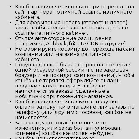
Кэшбэк начисляется только при переходе на
сайт партнера по личной ссылке из личного
кабинета.
Для оформления нового (второго и далее)
заказов обязательно заново переходить по
ссылке из личного кабинет.
Отключайте сторонние расширения
(например, Adblock, friGate CDN и другие).
Не формируйте корзину до перехода на сайт
компании или магазина из личного
кабинета.
Покупка должна быть совершена в течение
одной браузерной сессии (т.е. не закрывая
браузер и не покидая сайт компании). Чтобы
кэшбэк не терялся, оформляйте онлайн-
покупки с компьютера. Кэшбэк не
начисляется за заказы, сделанные в
мобильных приложениях магазинов.
Кэшбэк начисляется только за покупки
онлайн, за покупки в магазине или заказы по
телефону (или другим способом) кэшбэк не
начисляется.
За заказы, у которых были внесены
изменения, или заказ был аннулирован
(отменен) кэшбэк начислен не будет.
Кэшбэк начисляется только за