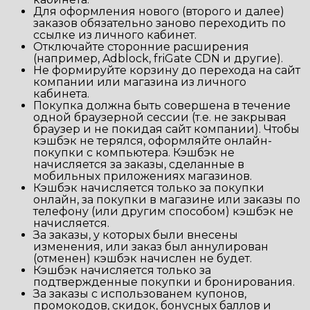
Для оформления нового (второго и далее)
заказов обязательно заново переходить по
ссылке из личного кабинет.
Отключайте сторонние расширения
(например, Adblock, friGate CDN и другие).
Не формируйте корзину до перехода на сайт
компании или магазина из личного
кабинета.
Покупка должна быть совершена в течение
одной браузерной сессии (т.е. не закрывая
браузер и не покидая сайт компании). Чтобы
кэшбэк не терялся, оформляйте онлайн-
покупки с компьютера. Кэшбэк не
начисляется за заказы, сделанные в
мобильных приложениях магазинов.
Кэшбэк начисляется только за покупки
онлайн, за покупки в магазине или заказы по
телефону (или другим способом) кэшбэк не
начисляется.
За заказы, у которых были внесены
изменения, или заказ был аннулирован
(отменен) кэшбэк начислен не будет.
Кэшбэк начисляется только за
подтвержденные покупки и бронирования.
За заказы с использованем купонов,
промокодов, скидок, бонусных баллов и